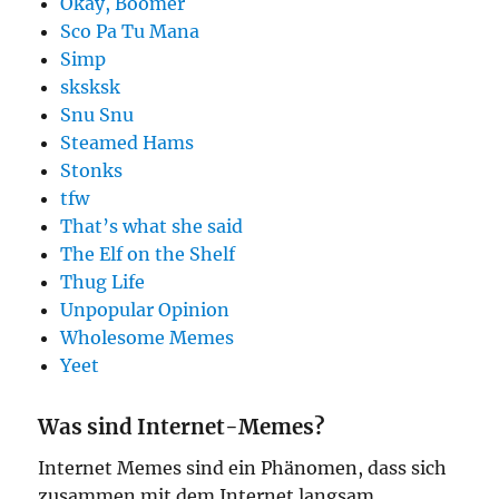
Okay, Boomer
Sco Pa Tu Mana
Simp
sksksk
Snu Snu
Steamed Hams
Stonks
tfw
That’s what she said
The Elf on the Shelf
Thug Life
Unpopular Opinion
Wholesome Memes
Yeet
Was sind Internet-Memes?
Internet Memes sind ein Phänomen, dass sich
zusammen mit dem Internet langsam