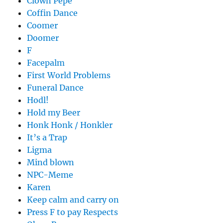
Clown Pepe
Coffin Dance
Coomer
Doomer
F
Facepalm
First World Problems
Funeral Dance
Hodl!
Hold my Beer
Honk Honk / Honkler
It’s a Trap
Ligma
Mind blown
NPC-Meme
Karen
Keep calm and carry on
Press F to pay Respects