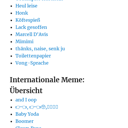
Heul leise
Honk
Köftespieß
Lack gesoffen
Marcell D’Avis
Mimimi
thänks, naise, senk ju
Toilettenpapier
Vong-Sprache
Internationale Meme:
Übersicht
and I oop
👉👈, 👉👈🥺,👉🏻👈🏻
Baby Yoda
Boomer