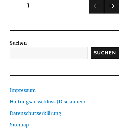
Seitennummerierung
SEITE
1
NÄC
der
HSTE
SEIT
Beiträge
E
Suchen
SUCHEN
Impressum
Haftungsausschluss (Disclaimer)
Datenschutzerklärung
Sitemap