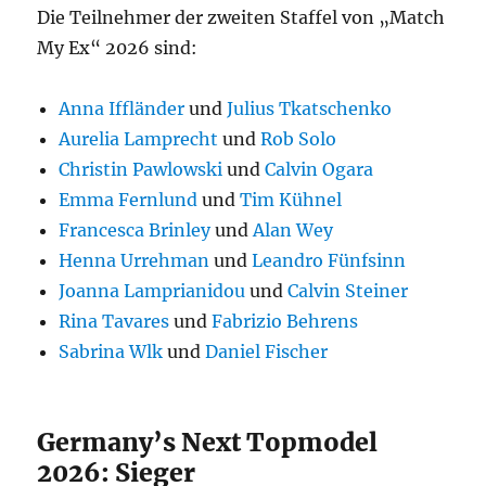
Die Teilnehmer der zweiten Staffel von „Match
My Ex“ 2026 sind:
Anna Iffländer
und
Julius Tkatschenko
Aurelia Lamprecht
und
Rob Solo
Christin Pawlowski
und
Calvin Ogara
Emma Fernlund
und
Tim Kühnel
Francesca Brinley
und
Alan Wey
Henna Urrehman
und
Leandro Fünfsinn
Joanna Lamprianidou
und
Calvin Steiner
Rina Tavares
und
Fabrizio Behrens
Sabrina Wlk
und
Daniel Fischer
Germany’s Next Topmodel
2026: Sieger