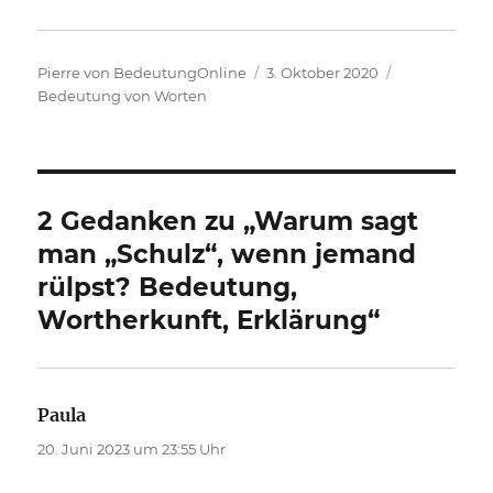
Autor
Veröffentlicht
Kategorien
Pierre von BedeutungOnline
3. Oktober 2020
am
Bedeutung von Worten
2 Gedanken zu „Warum sagt
man „Schulz“, wenn jemand
rülpst? Bedeutung,
Wortherkunft, Erklärung“
Paula
sagt:
20. Juni 2023 um 23:55 Uhr