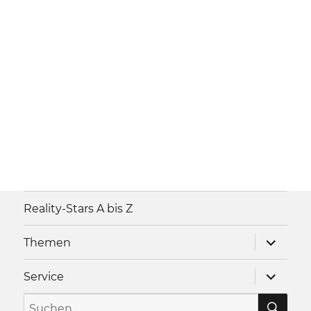
Reality-Stars A bis Z
Unterme
Themen
anzeigen
Unterme
Service
anzeigen
SU
Suche