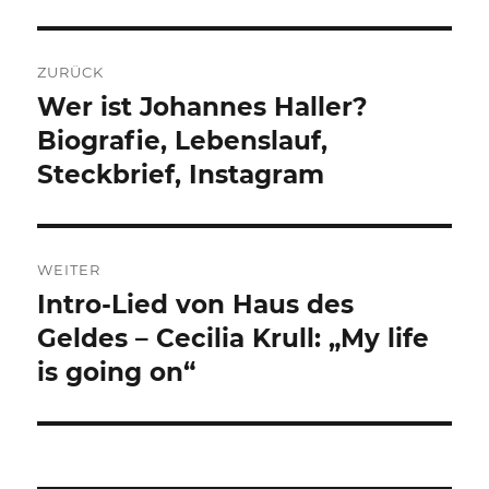
Beitragsnavigation
ZURÜCK
Wer ist Johannes Haller?
Vorheriger
Beitrag:
Biografie, Lebenslauf,
Steckbrief, Instagram
WEITER
Intro-Lied von Haus des
Nächster
Beitrag:
Geldes – Cecilia Krull: „My life
is going on“