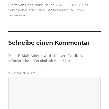
Autor
Veröffentlicht
Kategorien
Pierre von BedeutungOnline
22. Juli 2019
Das
am
Sommerhaus der Stars
,
TV-Shows und TV-Show-
Teilnehmer
Schreibe einen Kommentar
Deine E-Mail-Adresse wird nicht veröffentlicht.
Erforderliche Felder sind mit
*
markiert
KOMMENTAR
*