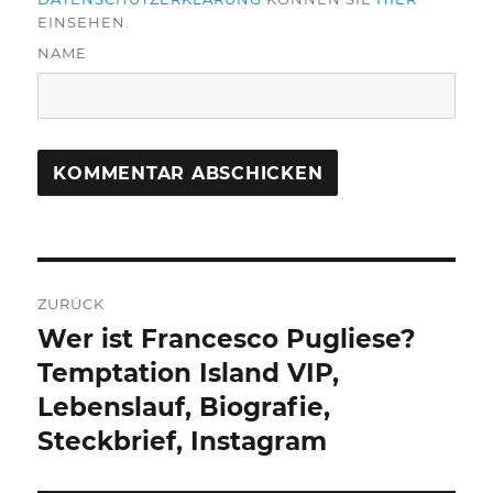
EINSEHEN.
NAME
Beitragsnavigation
ZURÜCK
Wer ist Francesco Pugliese?
Vorheriger
Beitrag:
Temptation Island VIP,
Lebenslauf, Biografie,
Steckbrief, Instagram