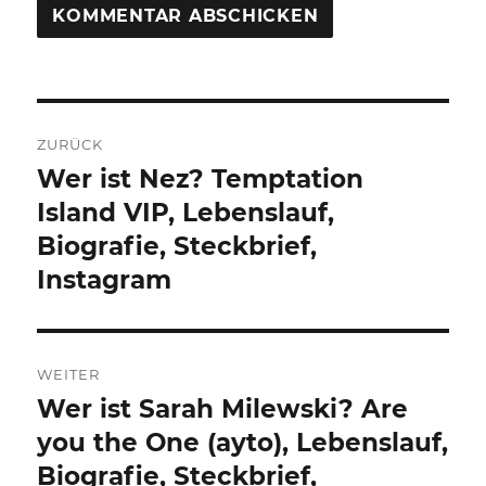
Beitragsnavigation
ZURÜCK
Wer ist Nez? Temptation
Vorheriger
Beitrag:
Island VIP, Lebenslauf,
Biografie, Steckbrief,
Instagram
WEITER
Wer ist Sarah Milewski? Are
Nächster
Beitrag:
you the One (ayto), Lebenslauf,
Biografie, Steckbrief,