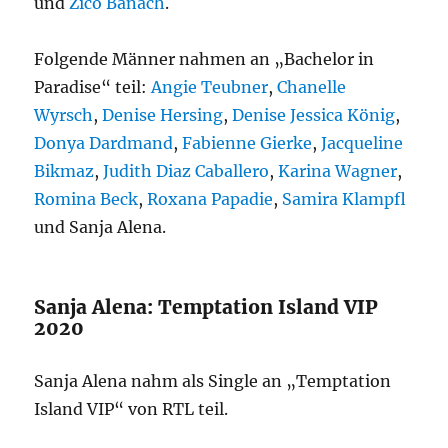
und
Zico Banach
.
Folgende Männer nahmen an „Bachelor in
Paradise“ teil:
Angie Teubner
,
Chanelle
Wyrsch
,
Denise Hersing
,
Denise Jessica König
,
Donya Dardmand
,
Fabienne Gierke
,
Jacqueline
Bikmaz
,
Judith Diaz Caballero
,
Karina Wagner
,
Romina Beck
,
Roxana Papadie
,
Samira Klampfl
und Sanja Alena.
Sanja Alena: Temptation Island VIP
2020
Sanja Alena nahm als Single an „Temptation
Island VIP“ von RTL teil.