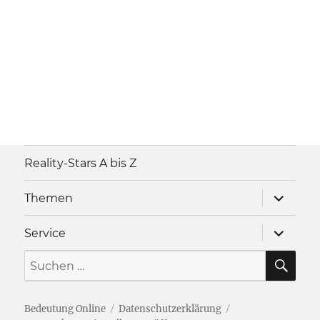
Reality-Stars A bis Z
Unterme
Themen
anzeigen
Unterme
Service
anzeigen
SU
Suche
nach:
Bedeutung Online
Datenschutzerklärung