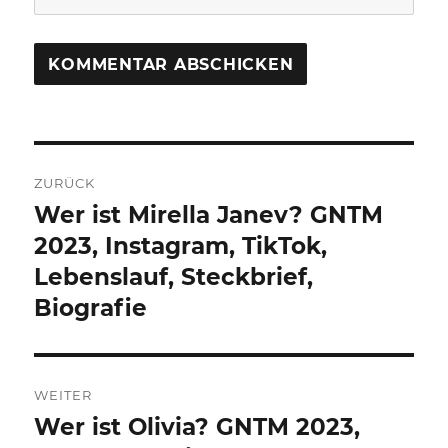
Beitragsnavigation
ZURÜCK
Wer ist Mirella Janev? GNTM
Vorheriger
Beitrag:
2023, Instagram, TikTok,
Lebenslauf, Steckbrief,
Biografie
WEITER
Wer ist Olivia? GNTM 2023,
Nächster