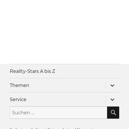
Reality-Stars A bis Z
Unterme
Themen
anzeigen
Unterme
Service
anzeigen
SU
Suche
nach: