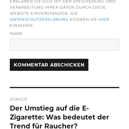
ERKLÄREN SIE SICH MIT DER SPEICHERUNG UND
VERARBEITUNG IHRER DATEN DURCH DIESE
WEBSITE EINVERSTANDEN. DIE
DATENSCHUTZERKLÄRUNG
KÖNNEN SIE
HIER
EINSEHEN.
NAME
Beitragsnavigation
ZURÜCK
Der Umstieg auf die E-
Vorheriger
Beitrag:
Zigarette: Was bedeutet der
Trend für Raucher?