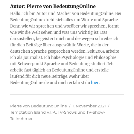
Autor:
Pierre von BedeutungOnline
Hallo, ich bin Autor und Macher von BedeutungOnline. Bei
BedeutungOnline dreht sich alles um Worte und Sprache.
Denn wie wir sprechen und worüber wir sprechen, formt
wie wir die Welt sehen und was uns wichtig ist. Das
darzustellen, begeistert mich und deswegen schreibe ich
für dich Beiträge über ausgewählte Worte, die in der
deutschen Sprache gesprochen werden. Seit 2004 arbeite
ich als Journalist. Ich habe Psychologie und Philosophie
mit Schwerpunkt Sprache und Bedeutung studiert. Ich
arbeite fast täglich an BedeutungOnline und erstelle
laufend für dich neue Beiträge. Mehr über
BedeutungOnline.de und mich erfährst du
hier
.
Autor
Veröffentlicht
Kategorien
Pierre von BedeutungOnline
1. November 2021
am
Temptation Island V.I.P.
,
TV-Shows und TV-Show-
Teilnehmer