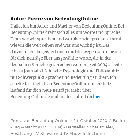
Autor:
Pierre von BedeutungOnline
Hallo, ich bin Autor und Macher von BedeutungOnline. Bei
BedeutungOnline dreht sich alles um Worte und Sprache.
Denn wie wir sprechen und worüber wir sprechen, formt
wie wir die Welt sehen und was uns wichtig ist. Das
darzustellen, begeistert mich und deswegen schreibe ich
für dich Beiträge über ausgewählte Worte, die in der
deutschen Sprache gesprochen werden. Seit 2004 arbeite
ich als Journalist. Ich habe Psychologie und Philosophie
mit Schwerpunkt Sprache und Bedeutung studiert. Ich
arbeite fast täglich an BedeutungOnline und erstelle
laufend für dich neue Beiträge. Mehr über
BedeutungOnline.de und mich erfährst du
hier
.
Autor
Veröffentlicht
Kategorien
Pierre von BedeutungOnline
14. Oktober 2020
Berlin
am
- Tag & Nacht (BTN, BTUN) - Darsteller, Schauspieler,
Besetzung
,
TV-Shows und TV-Show-Teilnehmer