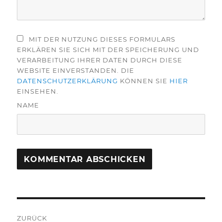
MIT DER NUTZUNG DIESES FORMULARS
ERKLÄREN SIE SICH MIT DER SPEICHERUNG UND
VERARBEITUNG IHRER DATEN DURCH DIESE
WEBSITE EINVERSTANDEN. DIE
DATENSCHUTZERKLÄRUNG
KÖNNEN SIE
HIER
EINSEHEN.
NAME
Beitragsnavigation
ZURÜCK