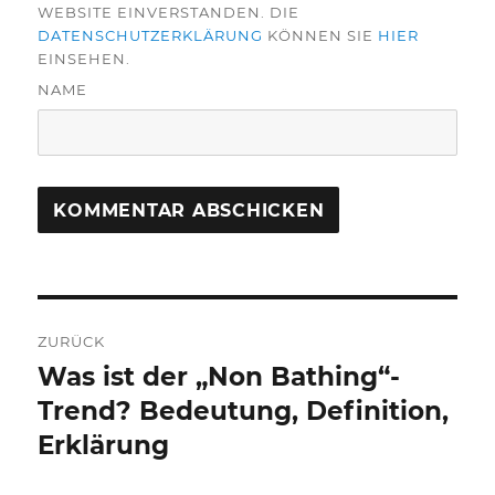
WEBSITE EINVERSTANDEN. DIE
DATENSCHUTZERKLÄRUNG
KÖNNEN SIE
HIER
EINSEHEN.
NAME
Beitragsnavigation
ZURÜCK
Was ist der „Non Bathing“-
Vorheriger
Beitrag:
Trend? Bedeutung, Definition,
Erklärung