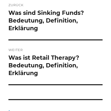
Beitragsnavigation
ZURÜCK
Was sind Sinking Funds?
Vorheriger
Beitrag:
Bedeutung, Definition,
Erklärung
WEITER
Was ist Retail Therapy?
Nächster
Beitrag:
Bedeutung, Definition,
Erklärung