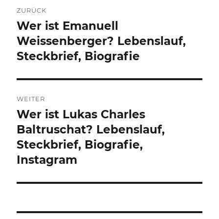
Beitragsnavigation
ZURÜCK
Wer ist Emanuell
Vorheriger
Beitrag:
Weissenberger? Lebenslauf,
Steckbrief, Biografie
WEITER
Wer ist Lukas Charles
Nächster
Beitrag:
Baltruschat? Lebenslauf,
Steckbrief, Biografie,
Instagram