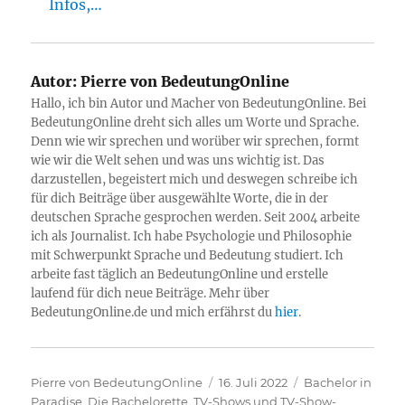
Infos,…
Autor:
Pierre von BedeutungOnline
Hallo, ich bin Autor und Macher von BedeutungOnline. Bei
BedeutungOnline dreht sich alles um Worte und Sprache.
Denn wie wir sprechen und worüber wir sprechen, formt
wie wir die Welt sehen und was uns wichtig ist. Das
darzustellen, begeistert mich und deswegen schreibe ich
für dich Beiträge über ausgewählte Worte, die in der
deutschen Sprache gesprochen werden. Seit 2004 arbeite
ich als Journalist. Ich habe Psychologie und Philosophie
mit Schwerpunkt Sprache und Bedeutung studiert. Ich
arbeite fast täglich an BedeutungOnline und erstelle
laufend für dich neue Beiträge. Mehr über
BedeutungOnline.de und mich erfährst du
hier
.
Autor
Veröffentlicht
Kategorien
Pierre von BedeutungOnline
16. Juli 2022
Bachelor in
am
Paradise
,
Die Bachelorette
,
TV-Shows und TV-Show-