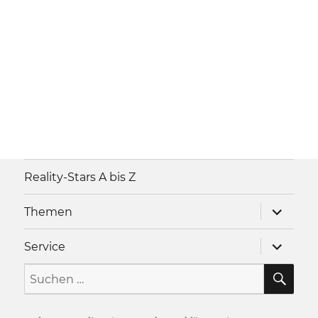
Reality-Stars A bis Z
Unterme
Themen
anzeigen
Unterme
Service
anzeigen
SU
Suche
nach: