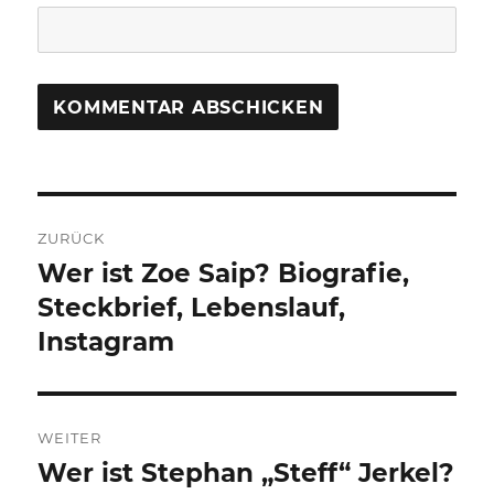
Beitragsnavigation
ZURÜCK
Wer ist Zoe Saip? Biografie,
Vorheriger
Beitrag:
Steckbrief, Lebenslauf,
Instagram
WEITER
Wer ist Stephan „Steff“ Jerkel?
Nächster