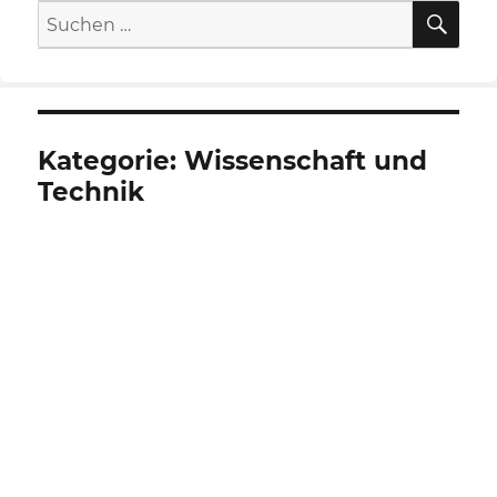
SU
Suche
nach:
Kategorie:
Wissenschaft und
Technik