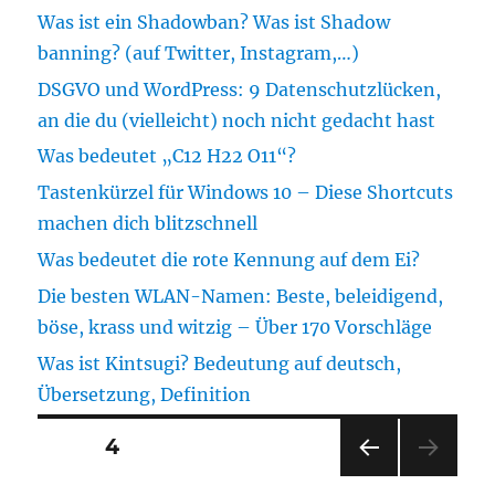
Was ist ein Shadowban? Was ist Shadow
banning? (auf Twitter, Instagram,…)
DSGVO und WordPress: 9 Datenschutzlücken,
an die du (vielleicht) noch nicht gedacht hast
Was bedeutet „C12 H22 O11“?
Tastenkürzel für Windows 10 – Diese Shortcuts
machen dich blitzschnell
Was bedeutet die rote Kennung auf dem Ei?
Die besten WLAN-Namen: Beste, beleidigend,
böse, krass und witzig – Über 170 Vorschläge
Was ist Kintsugi? Bedeutung auf deutsch,
Übersetzung, Definition
Seitennummerierung
SEITE
4
VOR