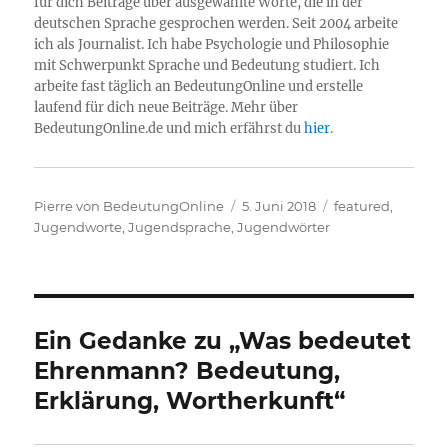
für dich Beiträge über ausgewählte Worte, die in der
deutschen Sprache gesprochen werden. Seit 2004 arbeite
ich als Journalist. Ich habe Psychologie und Philosophie
mit Schwerpunkt Sprache und Bedeutung studiert. Ich
arbeite fast täglich an BedeutungOnline und erstelle
laufend für dich neue Beiträge. Mehr über
BedeutungOnline.de und mich erfährst du
hier
.
Autor
Veröffentlicht
Kategorien
Pierre von BedeutungOnline
5. Juni 2018
featured
,
am
Jugendworte, Jugendsprache, Jugendwörter
Ein Gedanke zu „Was bedeutet
Ehrenmann? Bedeutung,
Erklärung, Wortherkunft“