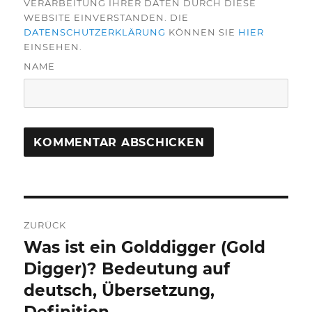
VERARBEITUNG IHRER DATEN DURCH DIESE
WEBSITE EINVERSTANDEN. DIE
DATENSCHUTZERKLÄRUNG
KÖNNEN SIE
HIER
EINSEHEN.
NAME
Beitragsnavigation
ZURÜCK
Was ist ein Golddigger (Gold
Vorheriger
Beitrag:
Digger)? Bedeutung auf
deutsch, Übersetzung,