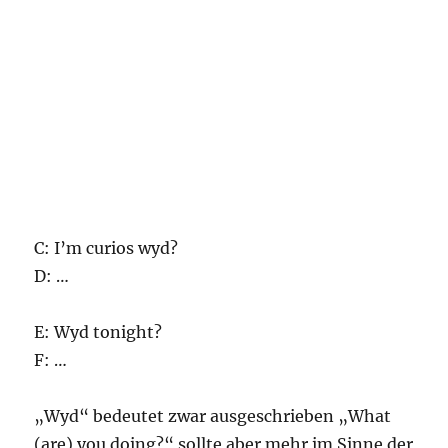
C: I’m curios wyd?
D: …
E: Wyd tonight?
F: …
„Wyd“ bedeutet zwar ausgeschrieben „What
(are) you doing?“ sollte aber mehr im Sinne der