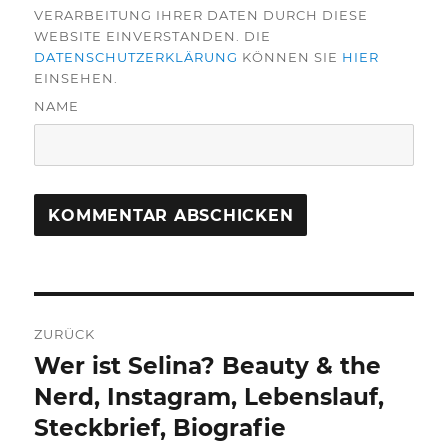
VERARBEITUNG IHRER DATEN DURCH DIESE
WEBSITE EINVERSTANDEN. DIE
DATENSCHUTZERKLÄRUNG
KÖNNEN SIE
HIER
EINSEHEN.
NAME
Beitragsnavigation
ZURÜCK
Wer ist Selina? Beauty & the
Vorheriger
Beitrag:
Nerd, Instagram, Lebenslauf,
Steckbrief, Biografie