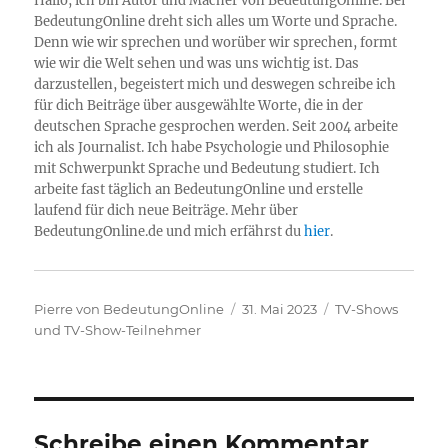
Hallo, ich bin Autor und Macher von BedeutungOnline. Bei
BedeutungOnline dreht sich alles um Worte und Sprache.
Denn wie wir sprechen und worüber wir sprechen, formt
wie wir die Welt sehen und was uns wichtig ist. Das
darzustellen, begeistert mich und deswegen schreibe ich
für dich Beiträge über ausgewählte Worte, die in der
deutschen Sprache gesprochen werden. Seit 2004 arbeite
ich als Journalist. Ich habe Psychologie und Philosophie
mit Schwerpunkt Sprache und Bedeutung studiert. Ich
arbeite fast täglich an BedeutungOnline und erstelle
laufend für dich neue Beiträge. Mehr über
BedeutungOnline.de und mich erfährst du
hier
.
Autor
Veröffentlicht
Kategorien
Pierre von BedeutungOnline
31. Mai 2023
TV-Shows
am
und TV-Show-Teilnehmer
Schreibe einen Kommentar