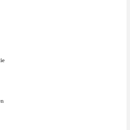
ie
en