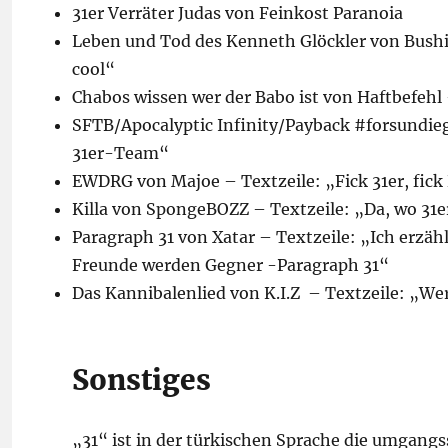
31er Verräter Judas von Feinkost Paranoia
Leben und Tod des Kenneth Glöckler von Bushido
cool“
Chabos wissen wer der Babo ist von Haftbefehl 
SFTB/Apocalyptic Infinity/Payback #forsundieg
31er-Team“
EWDRG von Majoe – Textzeile: „Fick 31er, fick
Killa von SpongeBOZZ – Textzeile: „Da, wo 31e
Paragraph 31 von Xatar – Textzeile: „Ich erzäh
Freunde werden Gegner -Paragraph 31“
Das Kannibalenlied von K.I.Z – Textzeile: „We
Sonstiges
„31“ ist in der türkischen Sprache die umgang