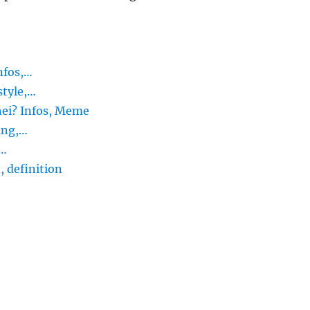
nfos,…
style,…
hei? Infos, Meme
ung,…
,…
, definition