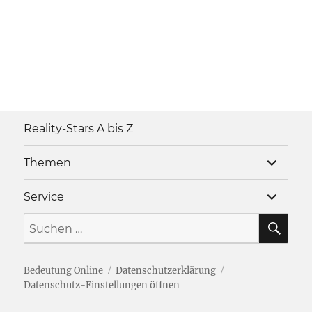
Reality-Stars A bis Z
Unterme
Themen
anzeigen
Unterme
Service
anzeigen
SU
Suche
nach:
Bedeutung Online
Datenschutzerklärung
Datenschutz-Einstellungen öffnen