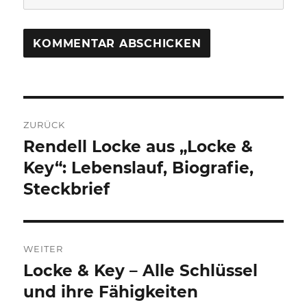
Beitragsnavigation
ZURÜCK
Rendell Locke aus „Locke &
Vorheriger
Beitrag:
Key“: Lebenslauf, Biografie,
Steckbrief
WEITER
Locke & Key – Alle Schlüssel
Nächster
Beitrag:
und ihre Fähigkeiten