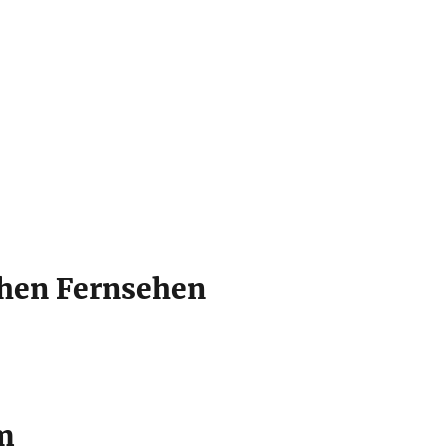
chen Fernsehen
m