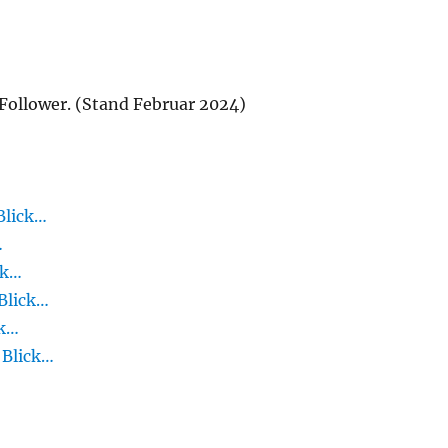
 Follower. (Stand Februar 2024)
Blick…
…
ck…
Blick…
ck…
 Blick…