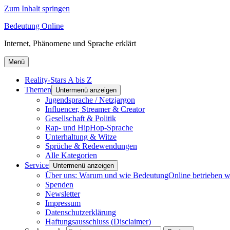
Zum Inhalt springen
Bedeutung Online
Internet, Phänomene und Sprache erklärt
Menü
Reality-Stars A bis Z
Themen
Untermenü anzeigen
Jugendsprache / Netzjargon
Influencer, Streamer & Creator
Gesellschaft & Politik
Rap- und HipHop-Sprache
Unterhaltung & Witze
Sprüche & Redewendungen
Alle Kategorien
Service
Untermenü anzeigen
Über uns: Warum und wie BedeutungOnline betrieben w
Spenden
Newsletter
Impressum
Datenschutzerklärung
Haftungsausschluss (Disclaimer)