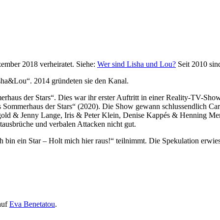
zember 2018 verheiratet. Siehe:
Wer sind Lisha und Lou?
Seit 2010 sind
ha&Lou“. 2014 gründeten sie den Kanal.
aus der Stars“. Dies war ihr erster Auftritt in einer Reality-TV-S
Sommerhaus der Stars“ (2020). Die Show gewann schlussendlich Caro 
ngold & Jenny Lange, Iris & Peter Klein, Denise Kappés & Henning M
utausbrüche und verbalen Attacken nicht gut.
in ein Star – Holt mich hier raus!“ teilnimmt. Die Spekulation erwie
auf
Eva Benetatou
.