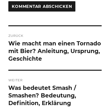
Beitragsnavigation
ZURÜCK
Wie macht man einen Tornado
Vorheriger
Beitrag:
mit Bier? Anleitung, Ursprung,
Geschichte
WEITER
Was bedeutet Smash /
Nächster
Beitrag:
Smashen? Bedeutung,
Definition, Erklärung