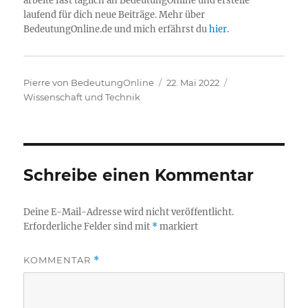
arbeite fast täglich an BedeutungOnline und erstelle
laufend für dich neue Beiträge. Mehr über
BedeutungOnline.de und mich erfährst du
hier
.
Autor
Veröffentlicht
Kategorien
Pierre von BedeutungOnline
22. Mai 2022
am
Wissenschaft und Technik
Schreibe einen Kommentar
Deine E-Mail-Adresse wird nicht veröffentlicht.
Erforderliche Felder sind mit
*
markiert
KOMMENTAR
*