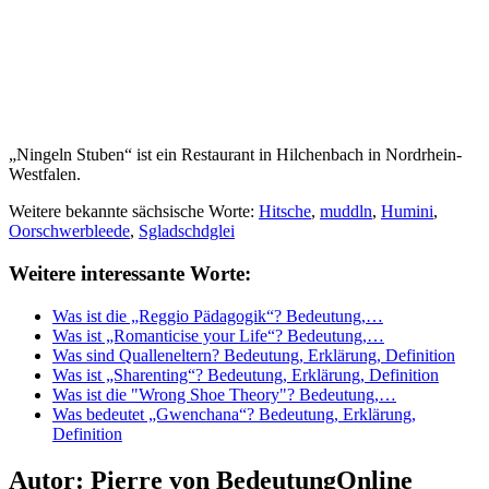
„Ningeln Stuben“ ist ein Restaurant in Hilchenbach in Nordrhein-
Westfalen.
Weitere bekannte sächsische Worte:
Hitsche
,
muddln
,
Humini
,
Oorschwerbleede
,
Sgladschdglei
Weitere interessante Worte:
Was ist die „Reggio Pädagogik“? Bedeutung,…
Was ist „Romanticise your Life“? Bedeutung,…
Was sind Qualleneltern? Bedeutung, Erklärung, Definition
Was ist „Sharenting“? Bedeutung, Erklärung, Definition
Was ist die "Wrong Shoe Theory"? Bedeutung,…
Was bedeutet „Gwenchana“? Bedeutung, Erklärung,
Definition
Autor:
Pierre von BedeutungOnline