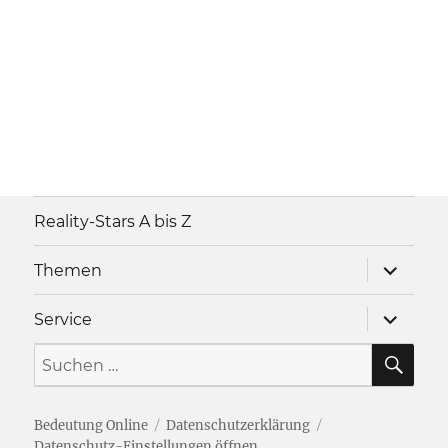
Reality-Stars A bis Z
Unterme
Themen
anzeigen
Unterme
Service
anzeigen
SU
Suche
nach:
Bedeutung Online
Datenschutzerklärung
Datenschutz-Einstellungen öffnen