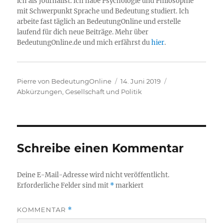
ich als Journalist. Ich habe Psychologie und Philosophie
mit Schwerpunkt Sprache und Bedeutung studiert. Ich
arbeite fast täglich an BedeutungOnline und erstelle
laufend für dich neue Beiträge. Mehr über
BedeutungOnline.de und mich erfährst du
hier
.
Autor
Veröffentlicht
Kategorien
Pierre von BedeutungOnline
14. Juni 2019
am
Abkürzungen
,
Gesellschaft und Politik
Schreibe einen Kommentar
Deine E-Mail-Adresse wird nicht veröffentlicht.
Erforderliche Felder sind mit
*
markiert
KOMMENTAR
*