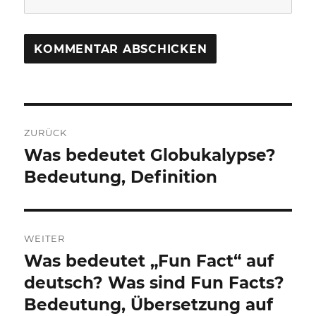
Beitragsnavigation
ZURÜCK
Was bedeutet Globukalypse?
Vorheriger
Beitrag:
Bedeutung, Definition
WEITER
Was bedeutet „Fun Fact“ auf
Nächster
Beitrag:
deutsch? Was sind Fun Facts?
Bedeutung, Übersetzung auf