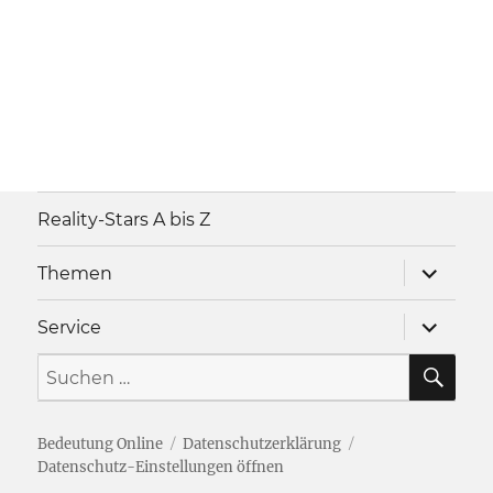
Reality-Stars A bis Z
Unterme
Themen
anzeigen
Unterme
Service
anzeigen
SU
Suche
nach:
Bedeutung Online
Datenschutzerklärung
Datenschutz-Einstellungen öffnen