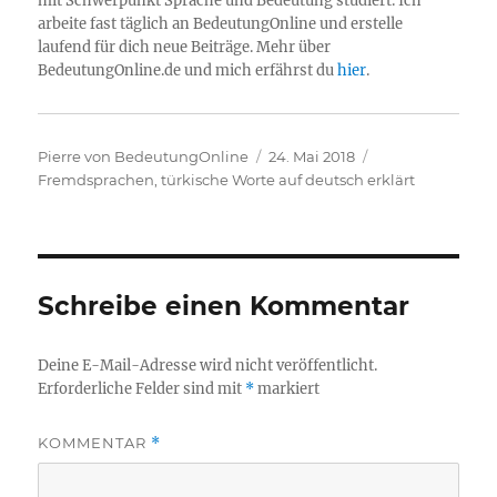
mit Schwerpunkt Sprache und Bedeutung studiert. Ich
arbeite fast täglich an BedeutungOnline und erstelle
laufend für dich neue Beiträge. Mehr über
BedeutungOnline.de und mich erfährst du
hier
.
Autor
Veröffentlicht
Kategorien
Pierre von BedeutungOnline
24. Mai 2018
am
Fremdsprachen
,
türkische Worte auf deutsch erklärt
Schreibe einen Kommentar
Deine E-Mail-Adresse wird nicht veröffentlicht.
Erforderliche Felder sind mit
*
markiert
KOMMENTAR
*