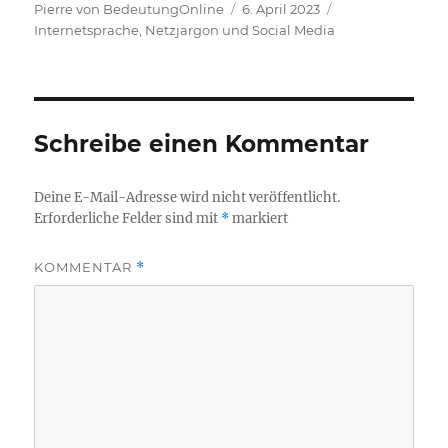
Autor
Veröffentlicht
Kategorien
Pierre von BedeutungOnline
6. April 2023
am
Internetsprache, Netzjargon und Social Media
Schreibe einen Kommentar
Deine E-Mail-Adresse wird nicht veröffentlicht.
Erforderliche Felder sind mit
*
markiert
KOMMENTAR
*