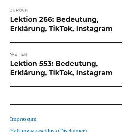
Beitragsnavigation
ZURÜCK
Lektion 266: Bedeutung,
Vorheriger
Beitrag:
Erklärung, TikTok, Instagram
WEITER
Lektion 553: Bedeutung,
Nächster
Beitrag:
Erklärung, TikTok, Instagram
Impressum
Haftungsausschluss (Disclaimer)