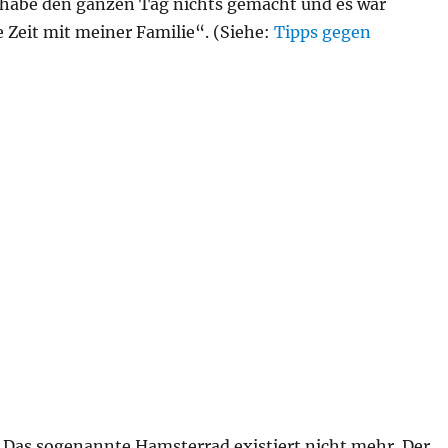
 habe den ganzen Tag nichts gemacht und es war
e Zeit mit meiner Familie“. (Siehe:
Tipps gegen
. Das sogenannte Hamsterrad existiert nicht mehr. Der