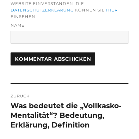
WEBSITE EINVERSTANDEN. DIE
DATENSCHUTZERKLÄRUNG
KÖNNEN SIE
HIER
EINSEHEN.
NAME
Beitragsnavigation
ZURÜCK
Was bedeutet die „Vollkasko-
Vorheriger
Beitrag:
Mentalität“? Bedeutung,
Erklärung, Definition