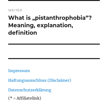
WEITER
What is „pistanthrophobia“?
Nächster
Beitrag:
Meaning, explanation,
definition
Impressum
Haftungsausschluss (Disclaimer)
Datenschutzerklärung
(* = Affiliatelink)