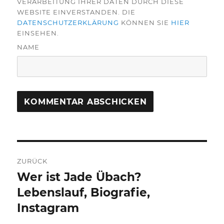
VERARBEITUNG IHRER DATEN DURCH DIESE
WEBSITE EINVERSTANDEN. DIE
DATENSCHUTZERKLÄRUNG
KÖNNEN SIE
HIER
EINSEHEN.
NAME
Beitragsnavigation
ZURÜCK
Wer ist Jade Übach?
Vorheriger
Beitrag:
Lebenslauf, Biografie,
Instagram