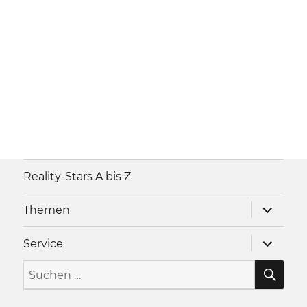
Reality-Stars A bis Z
Unterme
Themen
anzeigen
Unterme
Service
anzeigen
SU
Suche
nach: