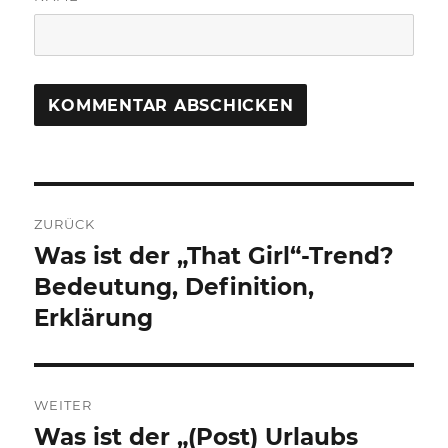
Beitragsnavigation
ZURÜCK
Was ist der „That Girl“-Trend?
Vorheriger
Beitrag:
Bedeutung, Definition,
Erklärung
WEITER
Was ist der „(Post) Urlaubs
Nächster