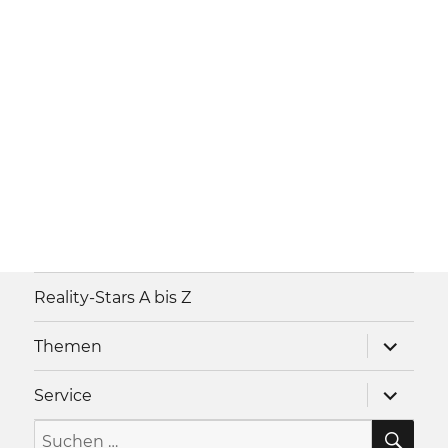
Reality-Stars A bis Z
Unterme
Themen
anzeigen
Unterme
Service
anzeigen
SU
Suche