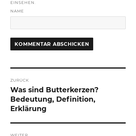
EINSEHEN.
NAME
Beitragsnavigation
ZURÜCK
Was sind Butterkerzen?
Vorheriger
Beitrag:
Bedeutung, Definition,
Erklärung
WEITER