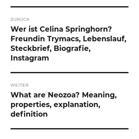
Beitragsnavigation
ZURÜCK
Wer ist Celina Springhorn?
Vorheriger
Beitrag:
Freundin Trymacs, Lebenslauf,
Steckbrief, Biografie,
Instagram
WEITER
What are Neozoa? Meaning,
Nächster
Beitrag:
properties, explanation,
definition