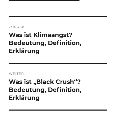
Beitragsnavigation
ZURÜCK
Was ist Klimaangst?
Vorheriger
Beitrag:
Bedeutung, Definition,
Erklärung
WEITER
Was ist „Black Crush“?
Nächster
Beitrag:
Bedeutung, Definition,
Erklärung