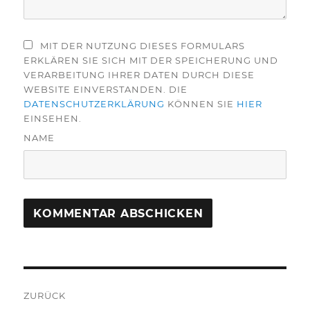
MIT DER NUTZUNG DIESES FORMULARS
ERKLÄREN SIE SICH MIT DER SPEICHERUNG UND
VERARBEITUNG IHRER DATEN DURCH DIESE
WEBSITE EINVERSTANDEN. DIE
DATENSCHUTZERKLÄRUNG
KÖNNEN SIE
HIER
EINSEHEN.
NAME
Beitragsnavigation
ZURÜCK