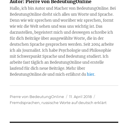
Autor:
Pierre von BedeutungOnline
Hallo, ich bin Autor und Macher von BedeutungOnline. Bei
BedeutungOnline dreht sich alles um Worte und Sprache.
Denn wie wir sprechen und worüber wir sprechen, formt
wie wir die Welt sehen und was uns wichtig ist. Das
darzustellen, begeistert mich und deswegen schreibe ich
für dich Beiträge über ausgewählte Worte, die in der
deutschen Sprache gesprochen werden. Seit 2004 arbeite
ich als Journalist. Ich habe Psychologie und Philosophie
mit Schwerpunkt Sprache und Bedeutung studiert. Ich
arbeite fast täglich an BedeutungOnline und erstelle
laufend für dich neue Beiträge. Mehr über
BedeutungOnline.de und mich erfährst du
hier
.
Autor
Veröffentlicht
Kategorien
Pierre von BedeutungOnline
11. April 2018
am
Fremdsprachen
,
russische Worte auf deutsch erklärt