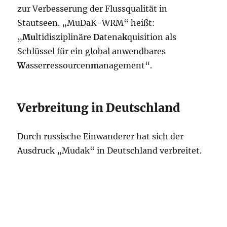
zur Verbesserung der Flussqualität in
Stautseen. „MuDaK-WRM“ heißt:
„
Mu
ltidisziplinäre
Da
tena
k
quisition als
Schlüssel für ein global anwendbares
W
asser
r
essourcen
m
anagement“.
Verbreitung in Deutschland
Durch russische Einwanderer hat sich der
Ausdruck „Mudak“ in Deutschland verbreitet.