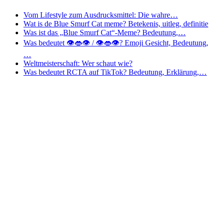
Vom Lifestyle zum Ausdrucksmittel: Die wahre…
Wat is de Blue Smurf Cat meme? Betekenis, uitleg, definitie
Was ist das „Blue Smurf Cat“-Meme? Bedeutung,…
Was bedeutet 👁👄👁 / 👁️👄👁️? Emoji Gesicht, Bedeutung,
…
Weltmeisterschaft: Wer schaut wie?
Was bedeutet RCTA auf TikTok? Bedeutung, Erklärung,…