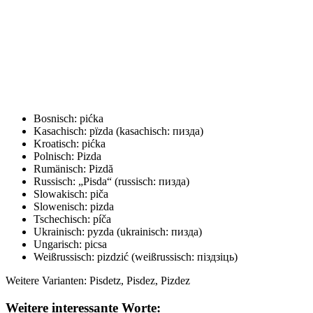
Bosnisch: pićka
Kasachisch: pïzda (kasachisch: пизда)
Kroatisch: pićka
Polnisch: Pizda
Rumänisch: Pizdă
Russisch: „Pisda“ (russisch: пизда)
Slowakisch: piča
Slowenisch: pizda
Tschechisch: píča
Ukrainisch: pyzda (ukrainisch: пизда)
Ungarisch: picsa
Weißrussisch: pizdzić (weißrussisch: піздзіць)
Weitere Varianten: Pisdetz, Pisdez, Pizdez
Weitere interessante Worte: