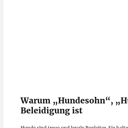
Warum „Hundesohn“, „Hu
Beleidigung ist
Hunde sind treue und loyale Begleiter. Sie halte