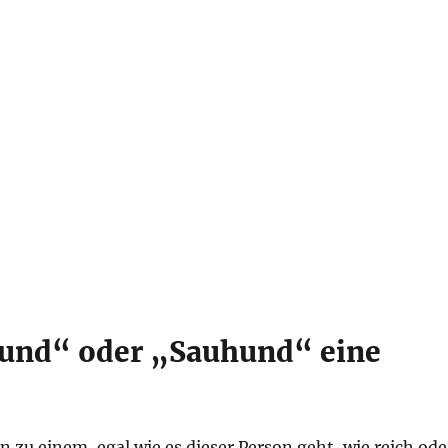
nd“ oder „Sauhund“ eine
n zu einem, egal wie es dieser Person geht, wie reich ode