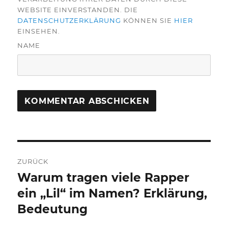
WEBSITE EINVERSTANDEN. DIE
DATENSCHUTZERKLÄRUNG
KÖNNEN SIE
HIER
EINSEHEN.
NAME
Beitragsnavigation
ZURÜCK
Warum tragen viele Rapper
Vorheriger
Beitrag:
ein „Lil“ im Namen? Erklärung,
Bedeutung