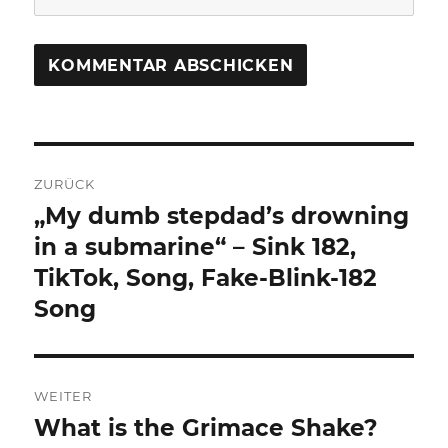
Beitragsnavigation
ZURÜCK
„My dumb stepdad’s drowning
Vorheriger
Beitrag:
in a submarine“ – Sink 182,
TikTok, Song, Fake-Blink-182
Song
WEITER
What is the Grimace Shake?
Nächster