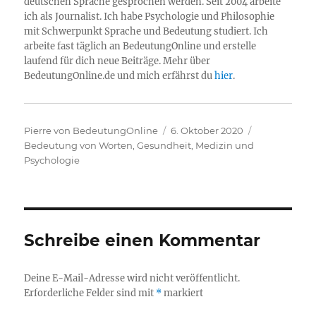
deutschen Sprache gesprochen werden. Seit 2004 arbeite
ich als Journalist. Ich habe Psychologie und Philosophie
mit Schwerpunkt Sprache und Bedeutung studiert. Ich
arbeite fast täglich an BedeutungOnline und erstelle
laufend für dich neue Beiträge. Mehr über
BedeutungOnline.de und mich erfährst du
hier
.
Autor
Veröffentlicht
Kategorien
Pierre von BedeutungOnline
6. Oktober 2020
am
Bedeutung von Worten
,
Gesundheit
,
Medizin und
Psychologie
Schreibe einen Kommentar
Deine E-Mail-Adresse wird nicht veröffentlicht.
Erforderliche Felder sind mit
*
markiert