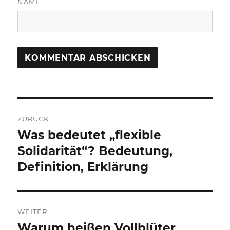
NAME
Beitragsnavigation
ZURÜCK
Was bedeutet „flexible
Vorheriger
Beitrag:
Solidarität“? Bedeutung,
Definition, Erklärung
WEITER
Warum heißen Vollblüter
Nächster