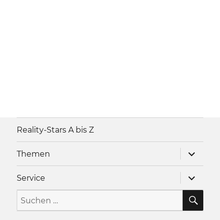
Reality-Stars A bis Z
Unterme
Themen
anzeigen
Unterme
Service
anzeigen
SU
Suche
nach: