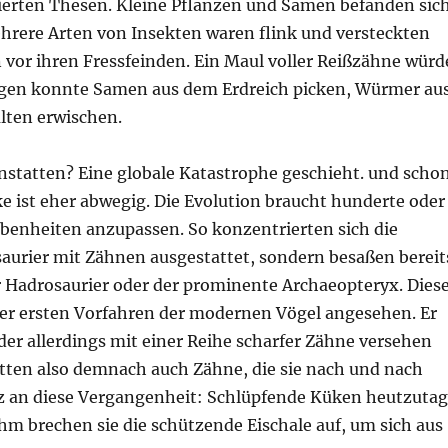
ptierten Thesen. Kleine Pflanzen und Samen befanden sic
hrere Arten von Insekten waren flink und versteckten
n vor ihren Fressfeinden. Ein Maul voller Reißzähne würd
gegen konnte Samen aus dem Erdreich picken, Würmer au
alten erwischen.
nstatten? Eine globale Katastrophe geschieht. und scho
 ist eher abwegig. Die Evolution braucht hunderte oder
benheiten anzupassen. So konzentrierten sich die
saurier mit Zähnen ausgestattet, sondern besaßen bereit
r Hadrosaurier oder der prominente Archaeopteryx. Dies
 der ersten Vorfahren der modernen Vögel angesehen. Er
der allerdings mit einer Reihe scharfer Zähne versehen
tten also demnach auch Zähne, die sie nach und nach
diz an diese Vergangenheit: Schlüpfende Küken heutzuta
ihm brechen sie die schützende Eischale auf, um sich aus