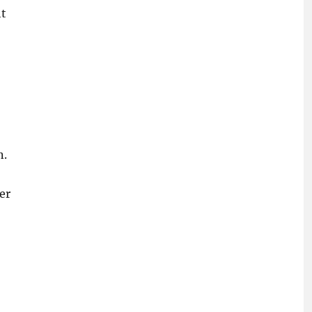
ht
n.
er