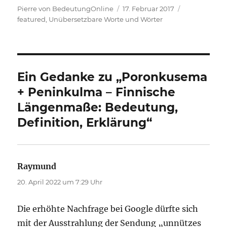
Autor
Veröffentlicht
Kategorien
Pierre von BedeutungOnline
17. Februar 2017
am
featured
,
Unübersetzbare Worte und Wörter
Ein Gedanke zu „Poronkusema
+ Peninkulma – Finnische
Längenmaße: Bedeutung,
Definition, Erklärung“
Raymund
sagt:
20. April 2022 um 7:29 Uhr
Die erhöhte Nachfrage bei Google dürfte sich
mit der Ausstrahlung der Sendung „unnützes