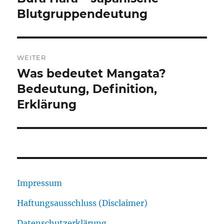
Beitrag:
Blutgruppendeutung
WEITER
Was bedeutet Mangata?
Nächster
Beitrag:
Bedeutung, Definition,
Erklärung
Impressum
Haftungsausschluss (Disclaimer)
Datenschutzerklärung