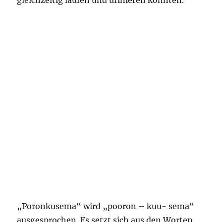
gleichzeitig laufen und urinieren konnten.
„Poronkusema“ wird „pooron – kuu- sema“
ausgesprochen. Es setzt sich aus den Worten