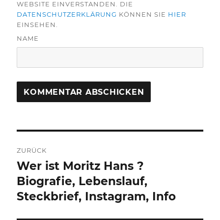
WEBSITE EINVERSTANDEN. DIE
DATENSCHUTZERKLÄRUNG
KÖNNEN SIE
HIER
EINSEHEN.
NAME
Beitragsnavigation
ZURÜCK
Wer ist Moritz Hans ?
Vorheriger
Beitrag:
Biografie, Lebenslauf,
Steckbrief, Instagram, Info