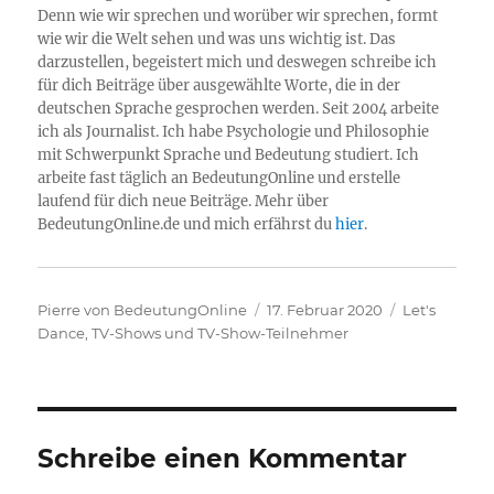
Denn wie wir sprechen und worüber wir sprechen, formt
wie wir die Welt sehen und was uns wichtig ist. Das
darzustellen, begeistert mich und deswegen schreibe ich
für dich Beiträge über ausgewählte Worte, die in der
deutschen Sprache gesprochen werden. Seit 2004 arbeite
ich als Journalist. Ich habe Psychologie und Philosophie
mit Schwerpunkt Sprache und Bedeutung studiert. Ich
arbeite fast täglich an BedeutungOnline und erstelle
laufend für dich neue Beiträge. Mehr über
BedeutungOnline.de und mich erfährst du
hier
.
Autor
Veröffentlicht
Kategorien
Pierre von BedeutungOnline
17. Februar 2020
Let's
am
Dance
,
TV-Shows und TV-Show-Teilnehmer
Schreibe einen Kommentar