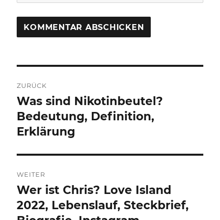
Beitragsnavigation
ZURÜCK
Was sind Nikotinbeutel?
Vorheriger
Beitrag:
Bedeutung, Definition,
Erklärung
WEITER
Wer ist Chris? Love Island
Nächster
Beitrag:
2022, Lebenslauf, Steckbrief,