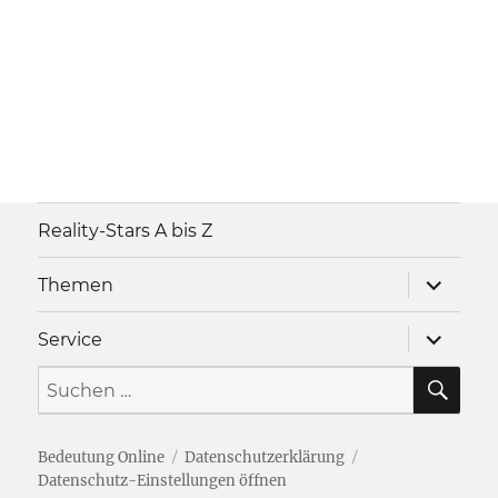
Reality-Stars A bis Z
Unterme
Themen
anzeigen
Unterme
Service
anzeigen
SU
Suche
nach:
Bedeutung Online
Datenschutzerklärung
Datenschutz-Einstellungen öffnen