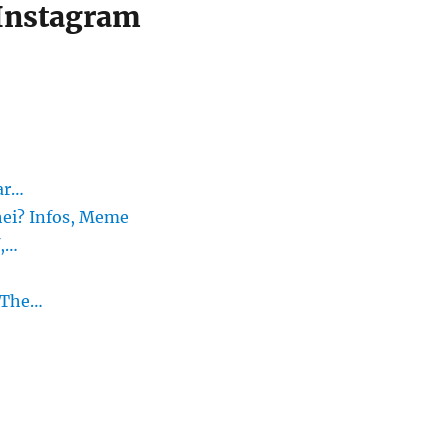
 Instagram
ar…
hei? Infos, Meme
f,…
u The…