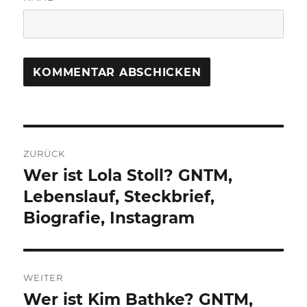
Beitragsnavigation
ZURÜCK
Wer ist Lola Stoll? GNTM,
Vorheriger
Beitrag:
Lebenslauf, Steckbrief,
Biografie, Instagram
WEITER
Wer ist Kim Bathke? GNTM,
Nächster