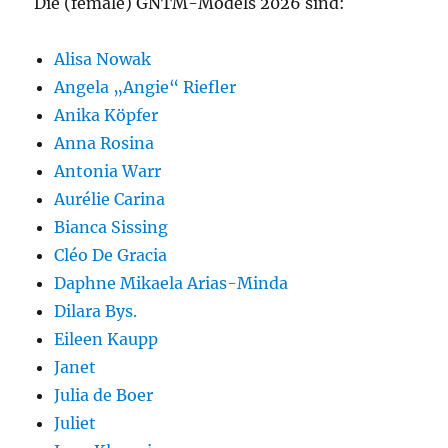
Die (female) GNTM-Models 2026 sind:
Alisa Nowak
Angela „Angie“ Riefler
Anika Köpfer
Anna Rosina
Antonia Warr
Aurélie Carina
Bianca Sissing
Cléo De Gracia
Daphne Mikaela Arias-Minda
Dilara Bys.
Eileen Kaupp
Janet
Julia de Boer
Juliet