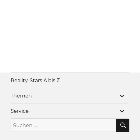
Reality-Stars A bis Z
Unterme
Themen
anzeigen
Unterme
Service
anzeigen
SU
Suche
nach: