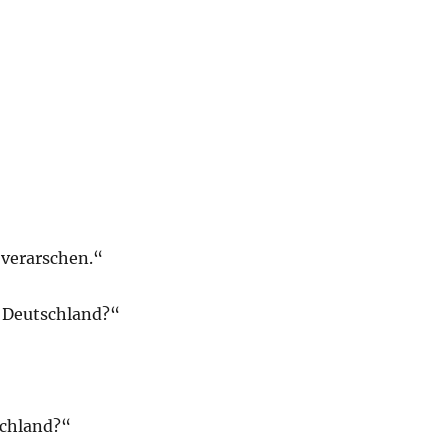
 verarschen.“
n Deutschland?“
schland?“