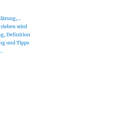
klärung,…
rieben wird
g, Definition
ung und Tipps
e…