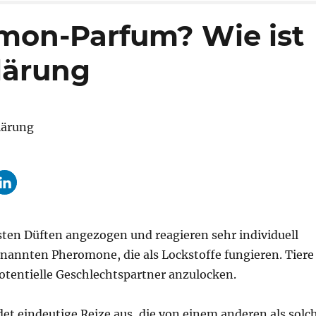
omon-Parfum? Wie ist
lärung
ten Düften angezogen und reagieren sehr individuell
enannten Pheromone, die als Lockstoffe fungieren. Tiere
otentielle Geschlechtspartner anzulocken.
et eindeutige Reize aus, die von einem anderen als solc