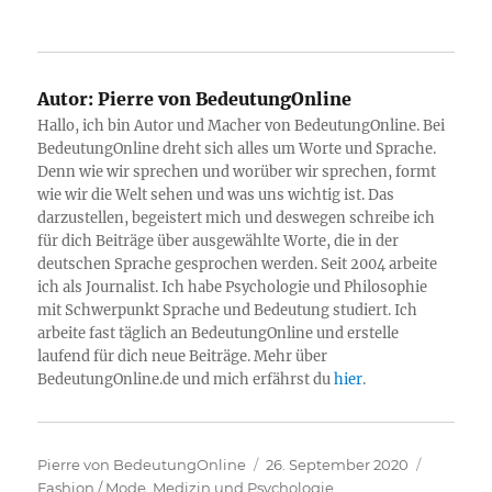
Autor:
Pierre von BedeutungOnline
Hallo, ich bin Autor und Macher von BedeutungOnline. Bei
BedeutungOnline dreht sich alles um Worte und Sprache.
Denn wie wir sprechen und worüber wir sprechen, formt
wie wir die Welt sehen und was uns wichtig ist. Das
darzustellen, begeistert mich und deswegen schreibe ich
für dich Beiträge über ausgewählte Worte, die in der
deutschen Sprache gesprochen werden. Seit 2004 arbeite
ich als Journalist. Ich habe Psychologie und Philosophie
mit Schwerpunkt Sprache und Bedeutung studiert. Ich
arbeite fast täglich an BedeutungOnline und erstelle
laufend für dich neue Beiträge. Mehr über
BedeutungOnline.de und mich erfährst du
hier
.
Autor
Veröffentlicht
Kategori
Pierre von BedeutungOnline
26. September 2020
am
Fashion / Mode
,
Medizin und Psychologie