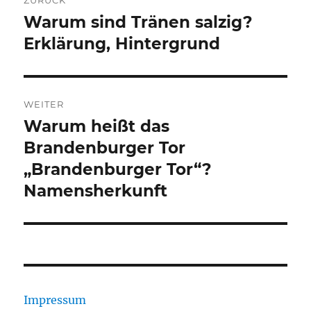
ZURÜCK
Warum sind Tränen salzig?
Vorheriger
Beitrag:
Erklärung, Hintergrund
WEITER
Warum heißt das
Nächster
Beitrag:
Brandenburger Tor
„Brandenburger Tor“?
Namensherkunft
Impressum