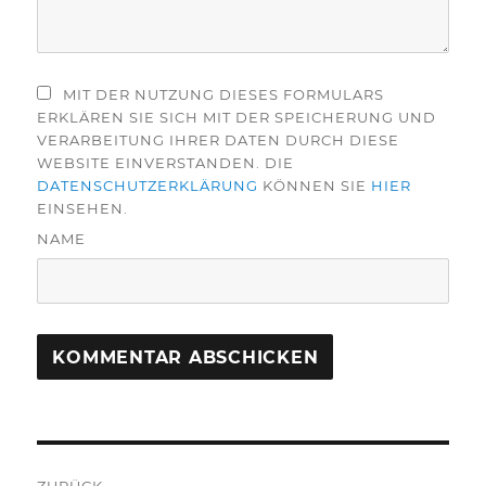
MIT DER NUTZUNG DIESES FORMULARS
ERKLÄREN SIE SICH MIT DER SPEICHERUNG UND
VERARBEITUNG IHRER DATEN DURCH DIESE
WEBSITE EINVERSTANDEN. DIE
DATENSCHUTZERKLÄRUNG
KÖNNEN SIE
HIER
EINSEHEN.
NAME
Beitragsnavigation