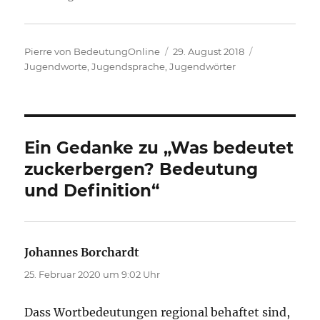
Autor
Veröffentlicht
Kategorien
Pierre von BedeutungOnline
29. August 2018
am
Jugendworte, Jugendsprache, Jugendwörter
Ein Gedanke zu „Was bedeutet
zuckerbergen? Bedeutung
und Definition“
Johannes Borchardt
sagt:
25. Februar 2020 um 9:02 Uhr
Dass Wortbedeutungen regional behaftet sind,